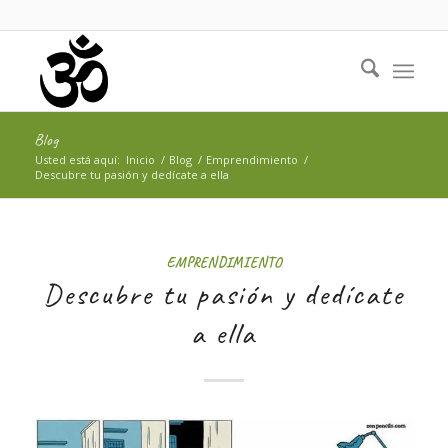
Blog
Usted está aquí:
Inicio
/
Blog
/
Emprendimiento
/
Descubre tu pasión y dedícate a ella
EMPRENDIMIENTO
Descubre tu pasión y dedícate
a ella