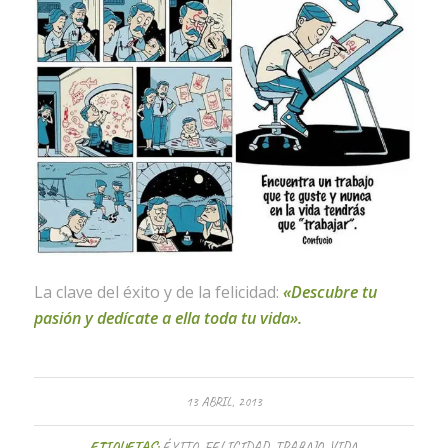
La clave del éxito y de la felicidad:
«Descubre tu
pasión y dedícate a ella toda tu vida».
13 ABRIL, 2013
ETIQUETAS:
ÉXITO
,
FELICIDAD
,
TRABAJO
,
VIDA