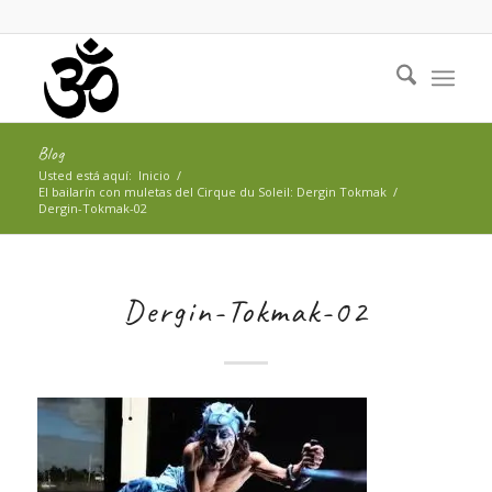
Blog
Usted está aquí:
Inicio
/
El bailarín con muletas del Cirque du Soleil: Dergin Tokmak
/
Dergin-Tokmak-02
Dergin-Tokmak-02