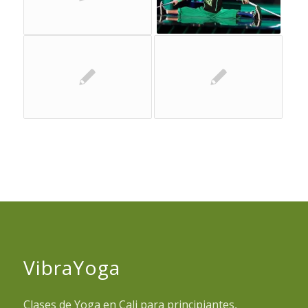
VibraYoga
Clases de Yoga en Cali para principiantes,