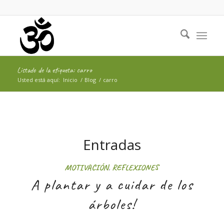
Listado de la etiqueta: carro
Usted está aquí:
Inicio
/
Blog
/
carro
Entradas
MOTIVACIÓN
,
REFLEXIONES
A plantar y a cuidar de los
árboles!