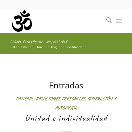
Listado de la etiqueta: competitividad
Usted está aquí:
Inicio
/
Blog
/
competitividad
Entradas
GENERAL
,
RELACIONES PERSONALES
,
SUPERACIÓN Y
AUTOAYUDA
Unidad e individualidad