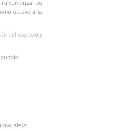
para comenzar su
como estuvo a la
ión del espacio y
spondió:
a moraleja: