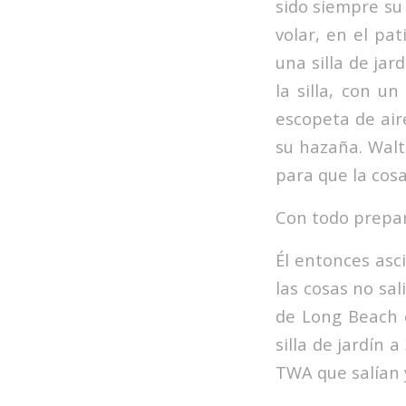
sido siempre su
volar, en el pa
una silla de jar
la silla, con u
escopeta de air
su hazaña. Walt
para que la cos
Con todo prepara
Él entonces asc
las cosas no sa
de Long Beach e
silla de jardín 
TWA que salían 