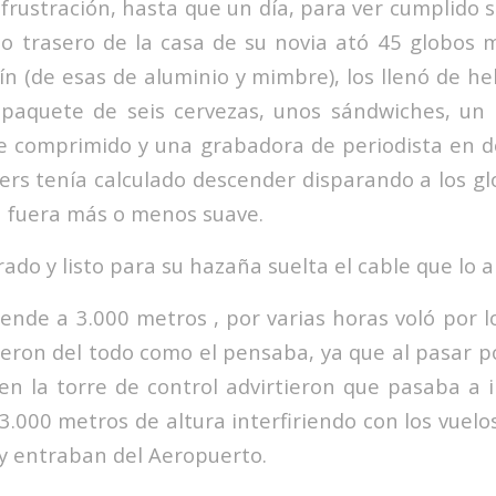
 frustración, hasta que un día, para ver cumplido 
tio trasero de la casa de su novia ató 45 globos 
dín (de esas de aluminio y mimbre), los llenó de he
n paquete de seis cervezas, unos sándwiches, un
e comprimido y una grabadora de periodista en d
ers tenía calculado descender disparando a los gl
a fuera más o menos suave.
do y listo para su hazaña suelta el cable que lo a
iende a 3.000 metros , por varias horas voló por l
lieron del todo como el pensaba, ya que al pasar p
n la torre de control advirtieron que pasaba a 
a 3.000 metros de altura interfiriendo con los vuelo
y entraban del Aeropuerto.