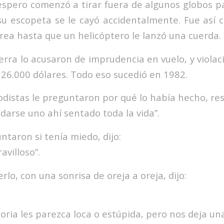
espero comenzó a tirar fuera de algunos globos 
u escopeta se le cayó accidentalmente. Fue así 
área hasta que un helicóptero le lanzó una cuerda.
ierra lo acusaron de imprudencia en vuelo, y violac
 26.000 dólares. Todo eso sucedió en 1982.
odistas le preguntaron por qué lo había hecho, re
darse uno ahí sentado toda la vida”.
taron si tenía miedo, dijo:
villoso”.
erlo, con una sonrisa de oreja a oreja, dijo:
toria les parezca loca o estúpida, pero nos deja un