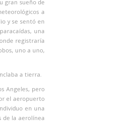
su gran sueño de
meteorológicos a
lio y se sentó en
 paracaídas, una
onde registraría
obos, uno a uno,
nclaba a tierra.
os Angeles, pero
or el aeropuerto
individuo en una
s de la aerolínea