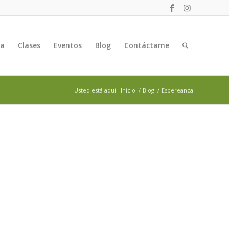
ga
Clases
Eventos
Blog
Contáctame
Usted está aquí:
Inicio
/
Blog
/
Espereanza