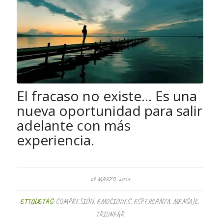
El fracaso no existe… Es una
nueva oportunidad para salir
adelante con más
experiencia.
28 MARZO, 2014
ETIQUETAS:
COMPRESIÓN
,
EMOCIONES
,
ESPEREANZA
,
MENSAJE
,
TRIUNFAR