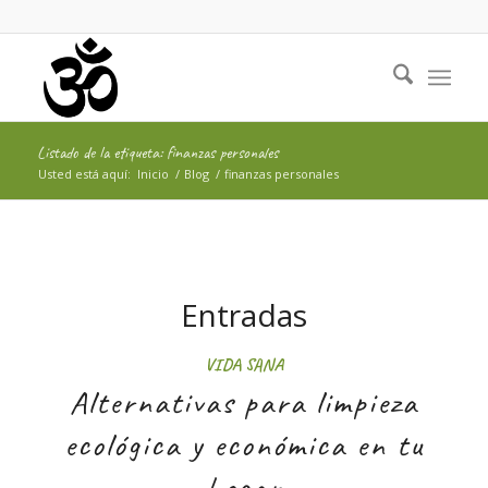
Listado de la etiqueta: finanzas personales
Usted está aquí:
Inicio
/
Blog
/
finanzas personales
Entradas
VIDA SANA
Alternativas para limpieza
ecológica y económica en tu
hogar