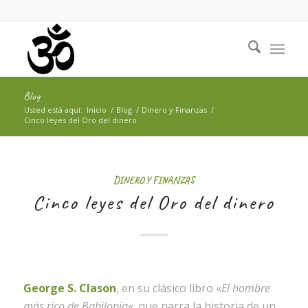
Blog
Usted está aquí:
Inicio
/
Blog
/
Dinero y Finanzas
/
Cinco leyes del Oro del dinero
DINERO Y FINANZAS
Cinco leyes del Oro del dinero
George S. Clason
, en su clásico libro «
El hombre
más rico de Babilonia
«, que narra la historia de un