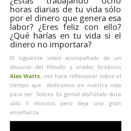
¿Estás trabajando ocho
horas diarias de tu vida sólo
por el dinero que genera esa
labor? ¿Eres feliz con ello?
¿Qué harías en tu vida si el
dinero no importara?
El siguiente video acompañado de un
discurso del filósofo y orador británico
Alan Watts
, nos hace reflexionar sobre el
tiempo que dedicamos en nuestra vida
para ser felices. Es genial disfrútalo dura
sólo 3 minutos pero deja una gran
enseñanza.