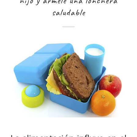
hijo y ármele una lonchera
saludable