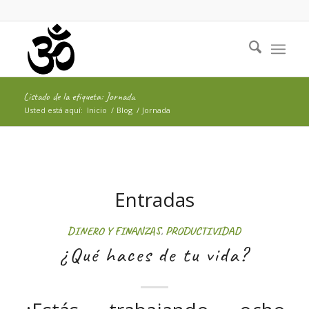
Listado de la etiqueta: Jornada
Usted está aquí:
Inicio
/
Blog
/
Jornada
Entradas
DINERO Y FINANZAS
,
PRODUCTIVIDAD
¿Qué haces de tu vida?