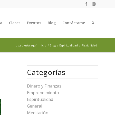
ga
Clases
Eventos
Blog
Contáctame
Usted está aquí:
Inicio
/
Blog
/
Espiritualidad
/
Flexibilidad
Categorías
Dinero y Finanzas
Emprendimiento
Espiritualidad
General
Meditación