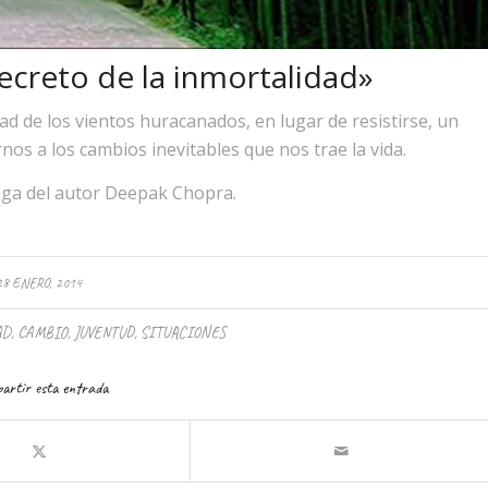
 secreto de la inmortalidad»
ad de los vientos huracanados, en lugar de resistirse, un
os a los cambios inevitables que nos trae la vida.
 Yoga del autor Deepak Chopra.
28 ENERO, 2014
AD
,
CAMBIO
,
JUVENTUD
,
SITUACIONES
artir esta entrada