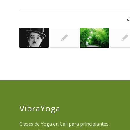
Qu
VibraYoga
Clases de Yoga en Cali para principiantes,