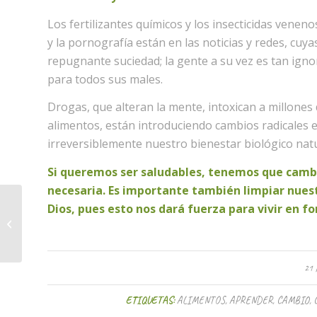
Los fertilizantes químicos y los insecticidas venen
y la pornografía están en las noticias y redes, cuy
repugnante suciedad; la gente a su vez es tan igno
para todos sus males.
Drogas, que alteran la mente, intoxican a millones d
alimentos, están introduciendo cambios radicales 
irreversiblemente nuestro bienestar biológico natu
Si queremos ser saludables, tenemos que cambia
necesaria. Es importante también limpiar nuest
Dios, pues esto nos dará fuerza para vivir en f
Seguridad en ti mismo
21 
ETIQUETAS:
ALIMENTOS
,
APRENDER
,
CAMBIO
,