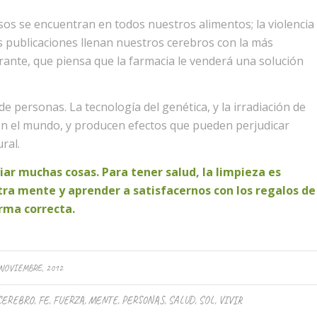
osos se encuentran en todos nuestros alimentos; la violencia
as publicaciones llenan nuestros cerebros con la más
rante, que piensa que la farmacia le venderá una solución
e personas. La tecnología del genética, y la irradiación de
en el mundo, y producen efectos que pueden perjudicar
ral.
r muchas cosas. Para tener salud, la limpieza es
ra mente y aprender a satisfacernos con los regalos de
orma correcta.
NOVIEMBRE, 2012
CEREBRO
,
FE
,
FUERZA
,
MENTE
,
PERSONAS
,
SALUD
,
SOL
,
VIVIR