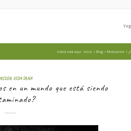
Yo
Usted está aquí:
Inicio
/
Blog
/
Motivación
/
¿
VACIÓN
,
VIDA SANA
s en un mundo que está siendo
taminado?