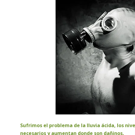
Sufrimos el problema de la lluvia ácida, los n
necesarios y aumentan donde son dañinos.