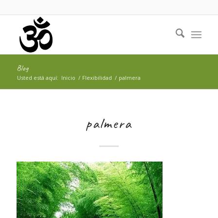
Blog
Usted está aquí:
Inicio
/
Flexibilidad
/
palmera
palmera