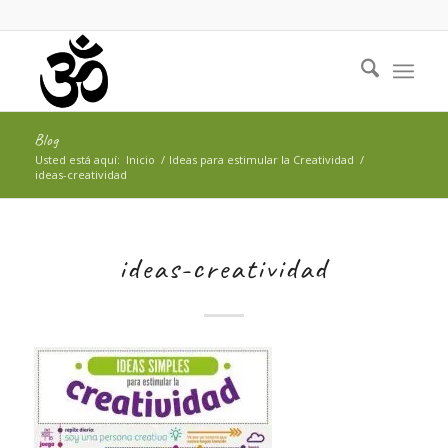
Blog
Usted está aquí:
Inicio
/
Ideas para estimular la Creatividad
/
ideas-creatividad
ideas-creatividad