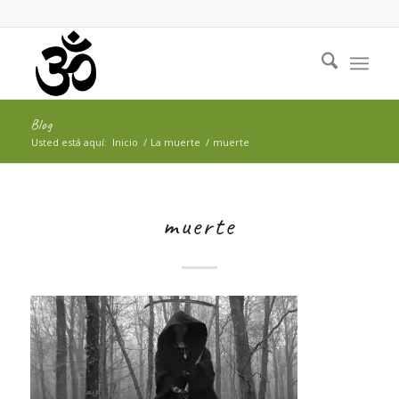
Blog
Usted está aquí:
Inicio
/
La muerte
/
muerte
muerte