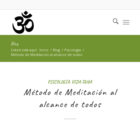
Blog
Usted está aquí:
Inicio
/
Blog
/
Psicología
/
Método de Meditación al alcance de todos
PSICOLOGÍA
,
VIDA SANA
Método de Meditación al
alcance de todos