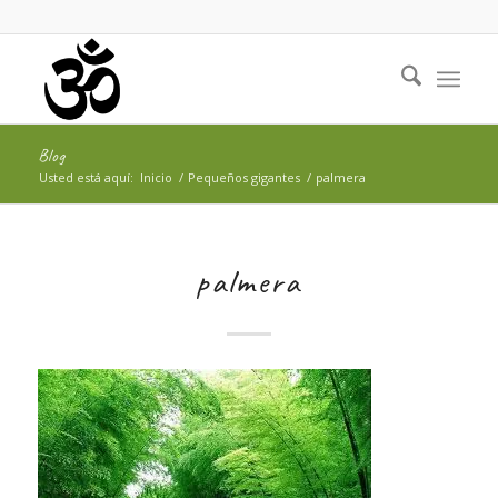
Blog
Usted está aquí:
Inicio
/
Pequeños gigantes
/
palmera
palmera