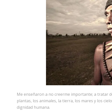
Me enseñaron a no creerme importante; a tratar de
plantas, los animales, la tierra, los mares y los cie
dignidad humana.