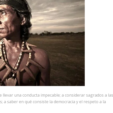
 llevar una conducta impecable; a considerar sagrados a la
los; a saber en qué consiste la democracia y el respeto a la