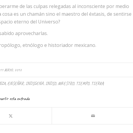
liberarme de las culpas relegadas al inconsciente por medio
a cosa es un chamán sino el maestro del éxtasis, de sentirse
spacio eterno del Universo?
sabido aprovecharlas.
tropólogo, etnólogo e historiador mexicano.
11 MAYO, 2012
NZA
,
ENSEÑAR
,
INDIGENA
,
INDIO
,
MAESTRO
,
TIEMPO
,
TIERRA
artir esta entrada