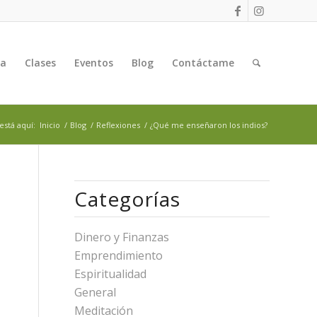
ga
Clases
Eventos
Blog
Contáctame
está aquí:
Inicio
/
Blog
/
Reflexiones
/
¿Qué me enseñaron los indios?
Categorías
Dinero y Finanzas
Emprendimiento
Espiritualidad
General
Meditación