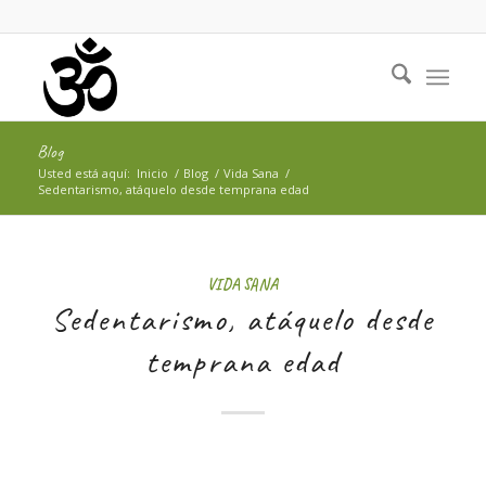
Blog
Usted está aquí:
Inicio
/
Blog
/
Vida Sana
/
Sedentarismo, atáquelo desde temprana edad
VIDA SANA
Sedentarismo, atáquelo desde
temprana edad