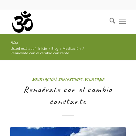
Blog
Usted está aquí:
Inicio
/
Blog
/
Meditación
/
Renuévate con el cambio constante
MEDITACIÓN
,
REFLEXIONES
,
VIDA SANA
Renuévate con el cambio
constante