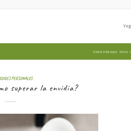
Yo
Usted está aquí:
Inicio
/
IONES PERSONALES
mo superar la envidia?