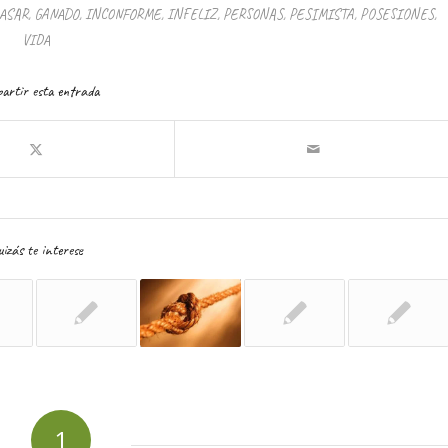
ASAR
,
GANADO
,
INCONFORME
,
INFELIZ
,
PERSONAS
,
PESIMISTA
,
POSESIONES
,
VIDA
artir esta entrada
izás te interese
1