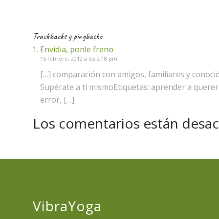
Trackbacks y pingbacks
Envidia, ponle freno
15 febrero, 2012 a las 2:18 pm
[…] comparación con amigos, familiares y conocid
Supérate a tí mismoEtiquetas: aprender a quererno
error, […]
Los comentarios están desac
VibraYoga