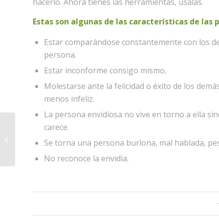
hacerlo. Ahora tienes las herramientas, úsalas.
Estas son algunas de las características de las 
Estar comparándose constantemente con los dem
persona.
Estar inconforme consigo mismo.
Molestarse ante la felicidad o éxito de los demá
menos infeliz.
La persona envidiosa no vive en torno a ella sin
carece.
Aprender a valorar a nuestros
Se torna una persona burlona, mal hablada, pesim
enemigos
No reconoce la envidia.