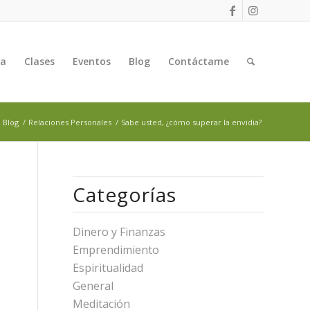
ga
Clases
Eventos
Blog
Contáctame
Blog
/
Relaciones Personales
/
Sabe usted, ¿cómo superar la envidia?
Categorías
Dinero y Finanzas
Emprendimiento
Espiritualidad
General
Meditación