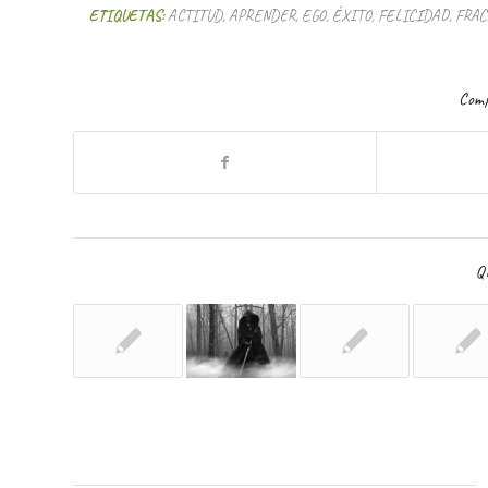
ETIQUETAS:
ACTITUD
,
APRENDER
,
EGO
,
ÉXITO
,
FELICIDAD
,
FRAC
Comp
Qu