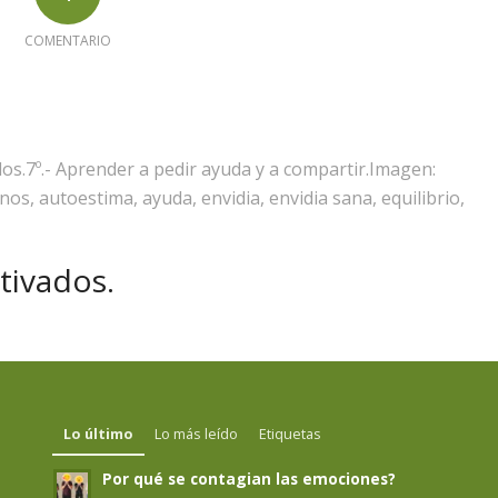
COMENTARIO
os.7º.- Aprender a pedir ayuda y a compartir.Imagen:
s, autoestima, ayuda, envidia, envidia sana, equilibrio,
tivados.
Lo último
Lo más leído
Etiquetas
Por qué se contagian las emociones?