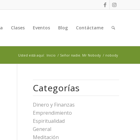
ga
Clases
Eventos
Blog
Contáctame
Usted está aquí:
Inicio
/
Señor nadie. Mr Nobody
/
nobody
Categorías
Dinero y Finanzas
Emprendimiento
Espiritualidad
General
Meditación