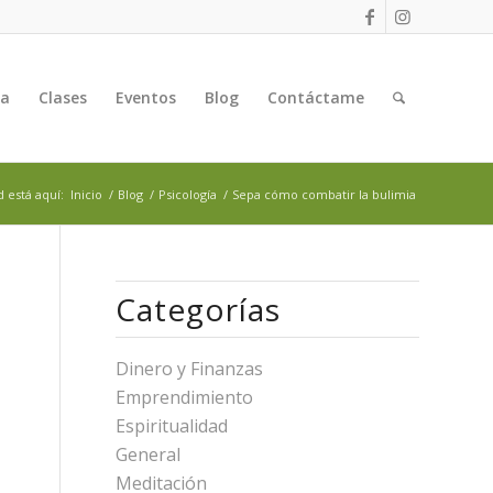
ga
Clases
Eventos
Blog
Contáctame
 está aquí:
Inicio
/
Blog
/
Psicología
/
Sepa cómo combatir la bulimia
Categorías
Dinero y Finanzas
Emprendimiento
Espiritualidad
General
Meditación