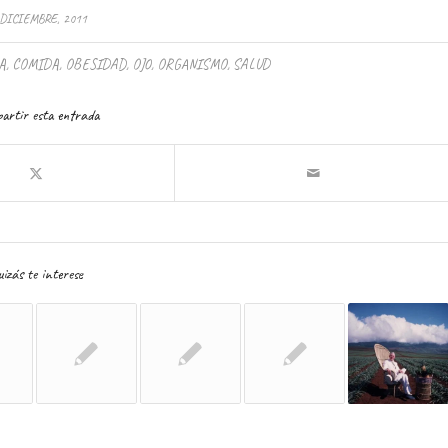
 DICIEMBRE, 2011
A
,
COMIDA
,
OBESIDAD
,
OJO
,
ORGANISMO
,
SALUD
artir esta entrada
izás te interese