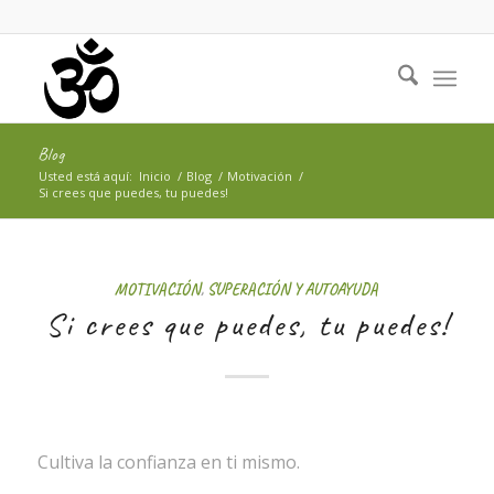
Blog
Usted está aquí:
Inicio
/
Blog
/
Motivación
/
Si crees que puedes, tu puedes!
MOTIVACIÓN
,
SUPERACIÓN Y AUTOAYUDA
Si crees que puedes, tu puedes!
Cultiva la confianza en ti mismo.