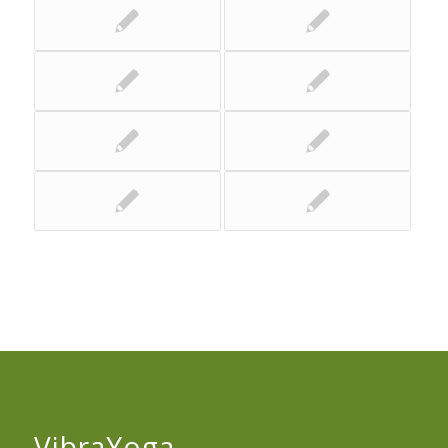
VibraYoga