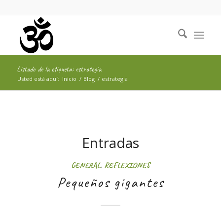
Listado de la etiqueta: estrategia
Usted está aquí:
Inicio
/
Blog
/
estrategia
Entradas
GENERAL
,
REFLEXIONES
Pequeños gigantes