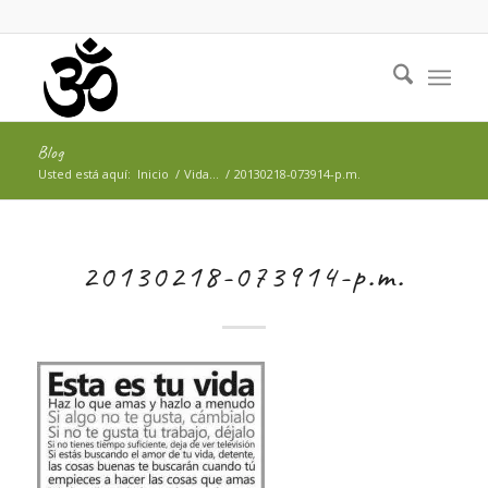
Blog
Usted está aquí:
Inicio
/
Vida…
/
20130218-073914-p.m.
20130218-073914-p.m.