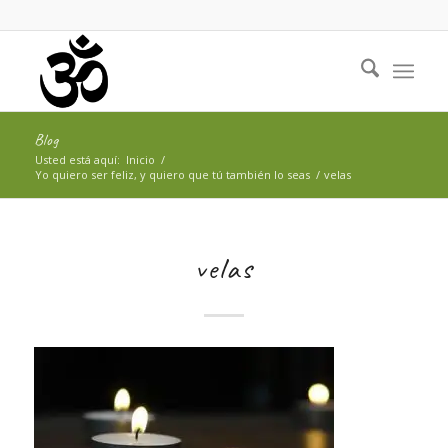
Blog
Usted está aquí:
Inicio
/
Yo quiero ser feliz, y quiero que tú también lo seas
/
velas
velas