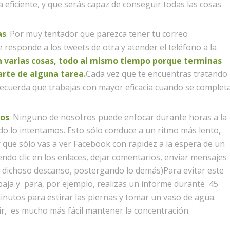
eficiente, y que serás capaz de conseguir todas las cosas
as
. Por muy tentador que parezca tener tu correo
 responde a los tweets de otra y atender el teléfono a la
 varias cosas, todo al mismo tiempo porque terminas
arte de alguna tarea.
Cada vez que te encuentras tratando
. Recuerda que trabajas con mayor eficacia cuando se complet
sos
. Ninguno de nosotros puede enfocar durante horas a la
o lo intentamos. Esto sólo conduce a un ritmo más lento,
r que sólo vas a ver Facebook con rapidez a la espera de un
ndo clic en los enlaces, dejar comentarios, enviar mensajes
el dichoso descanso, postergando lo demás)Para evitar este
baja y para, por ejemplo, realizas un informe durante 45
nutos para estirar las piernas y tomar un vaso de agua.
r, es mucho más fácil mantener la concentración.