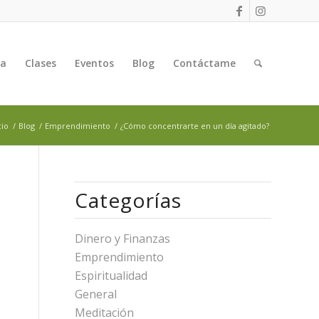
ga
Clases
Eventos
Blog
Contáctame
cio
/
Blog
/
Emprendimiento
/
¿Cómo concentrarte en un día agitado?
Categorías
Dinero y Finanzas
Emprendimiento
Espiritualidad
General
Meditación