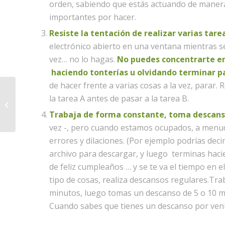
orden, sabiendo que estás actuando de manera 
importantes por hacer.
Resiste la tentación de realizar varias tare
electrónico abierto en una ventana mientras se
vez… no lo hagas.
No puedes concentrarte en
haciendo tonterías u olvidando terminar p
de hacer frente a varias cosas a la vez, parar
la tarea A antes de pasar a la tarea B.
Cinco puntos para mantener firme
motivación en momentos difíciles
Trabaja de forma constante, toma descan
vez -, pero cuando estamos ocupados, a menud
errores y dilaciones. (Por ejemplo podrías deci
archivo para descargar, y luego terminas hacie
de feliz cumpleaños … y se te va el tiempo en 
tipo de cosas, realiza descansos regulares.Tra
minutos, luego tomas un descanso de 5 o 10 mi
Cuando sabes que tienes un descanso por veni