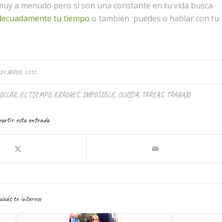
muy a menudo pero si son una constante en tu vida busca
decuadamente tu tiempo
o también puedes o hablar con tu
24 MAYO, 2012
OLLAR
,
EL TIEMPO
,
ERRORES
,
IMPOSIBLE
,
OLVIDA
,
TAREAS
,
TRABAJO
artir esta entrada
izás te interese