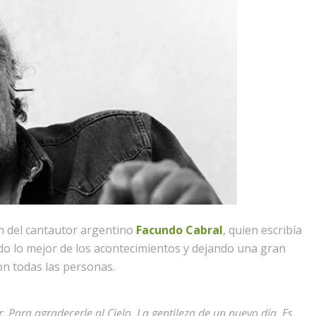
ón del cantautor argentino
Facundo Cabral
, quien escribía
ndo lo mejor de los acontecimientos y dejando una gran
on todas las personas.
 Para agradecerle al Cielo, La gentileza de un nuevo día, Es