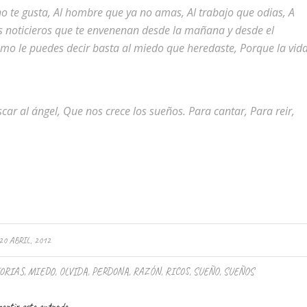
o te gusta, Al hombre que ya no amas, Al trabajo que odias, A
los noticieros que te envenenan desde la mañana y desde el
ismo le puedes decir basta al miedo que heredaste, Porque la vid
ar al ángel, Que nos crece los sueños. Para cantar, Para reir,
20 ABRIL, 2012
ORIAS
,
MIEDO
,
OLVIDA
,
PERDONA
,
RAZÓN
,
RICOS
,
SUEÑO
,
SUEÑOS
artir esta entrada