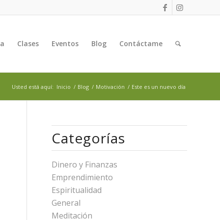
ga
Clases
Eventos
Blog
Contáctame
Usted está aquí:
Inicio
/
Blog
/
Motivación
/
Este es un nuevo día
Categorías
Dinero y Finanzas
Emprendimiento
Espiritualidad
General
Meditación