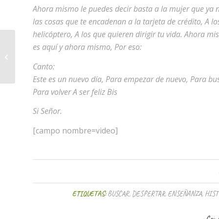
Ahora mismo le puedes decir basta a la mujer que ya n
las cosas que te encadenan a la tarjeta de crédito, A 
helicóptero, A los que quieren dirigir tu vida. Ahora m
es aquí y ahora mismo, Por eso:
Enseñanza de la película «En busca
de la Felicidad»
Canto:
Este es un nuevo día, Para empezar de nuevo, Para busc
Para volver A ser feliz Bis
Si Señor.
[campo nombre=video]
ETIQUETAS:
BUSCAR
,
DESPERTAR
,
ENSEÑANZA
,
HIST
Comp