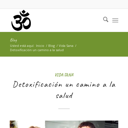
Blog
Usted está aquí:
Inicio
/
Blog
/
Vida Sana
/
Detoxificación un camino a la salud
VIDA SANA
Detoxificación un camino a la
salud