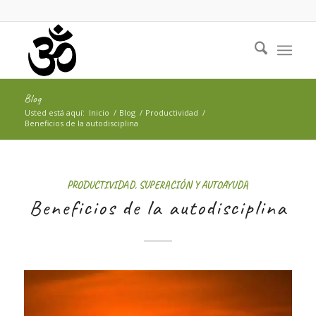
Blog
Usted está aquí:
Inicio
/
Blog
/
Productividad
/
Beneficios de la autodisciplina
PRODUCTIVIDAD
,
SUPERACIÓN Y AUTOAYUDA
Beneficios de la autodisciplina