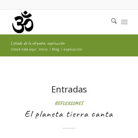
Listado de la etiqueta: explicación
Usted está aquí:
Inicio
/
Blog
/
explicación
Entradas
REFLEXIONES
El planeta tierra canta