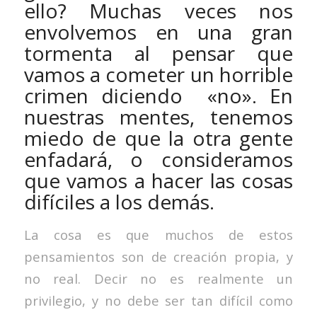
ello? Muchas veces nos
envolvemos en una gran
tormenta al pensar que
vamos a cometer un horrible
crimen diciendo «no». En
nuestras mentes, tenemos
miedo de que la otra gente
enfadará, o consideramos
que vamos a hacer las cosas
difíciles a los demás.
La cosa es que muchos de estos
pensamientos son de creación propia, y
no real. Decir no es realmente un
privilegio, y no debe ser tan difícil como