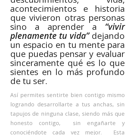
acontecimientos e historia
que vivieron otras personas
sino a aprender a
“vivir
plenamente tu vida”
dejando
un espacio en tu mente para
que puedas pensar y evaluar
sinceramente qué es lo que
sientes en lo más profundo
de tu ser.
Así permites sentirte bien contigo mismo
logrando desarrollarte a tus anchas, sin
tapujos de ninguna clase, siendo más que
honesto contigo, sin engañarte y
conociéndote cada vez mejor. Esta