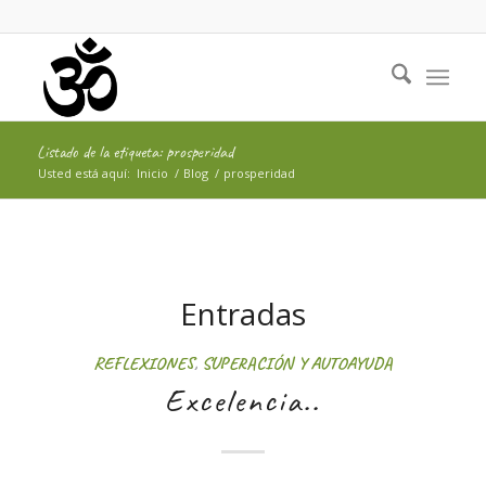
Listado de la etiqueta: prosperidad
Usted está aquí:
Inicio
/
Blog
/
prosperidad
Entradas
REFLEXIONES
,
SUPERACIÓN Y AUTOAYUDA
Excelencia..