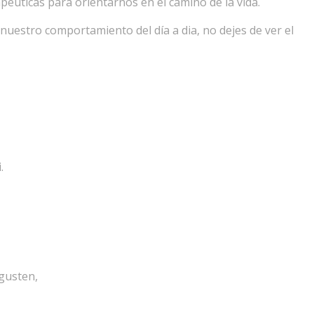
péuticas para orientarnos en el camino de la vida.
nuestro comportamiento del día a dia, no dejes de ver el
.
gusten,