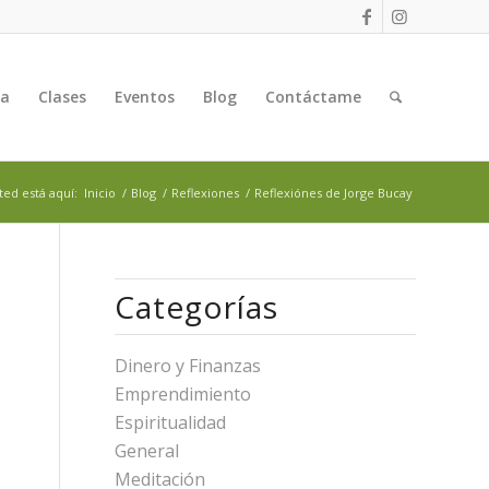
ga
Clases
Eventos
Blog
Contáctame
ted está aquí:
Inicio
/
Blog
/
Reflexiones
/
Reflexiónes de Jorge Bucay
Categorías
Dinero y Finanzas
Emprendimiento
Espiritualidad
General
Meditación