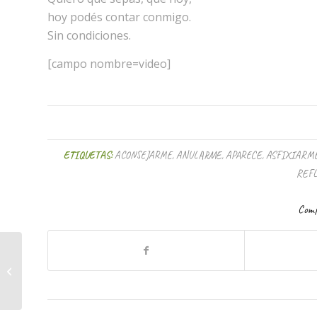
hoy podés contar conmigo.
Sin condiciones.
[campo nombre=video]
ETIQUETAS:
ACONSEJARME
,
ANULARME
,
APARECE
,
ASFIXIARM
REF
Comp
Crisis de valores, un tema que nos
está carcomiendo