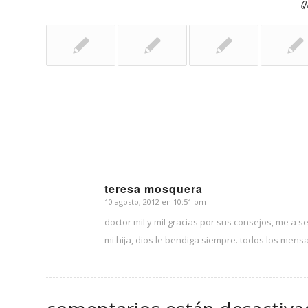
Qu
teresa mosquera
10 agosto, 2012 en 10:51 pm
Dice:
doctor mil y mil gracias por sus consejos, me a
mi hija, dios le bendiga siempre. todos los mens