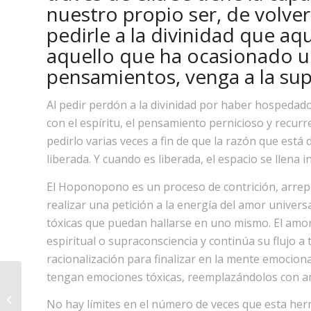
nuestro propio ser, de volver
pedirle a la divinidad que a
aquello que ha ocasionado u
pensamientos, venga a la supe
Al pedir perdón a la divinidad por haber hospeda
con el espíritu, el pensamiento pernicioso y recur
pedirlo varias veces a fin de que la razón que está
liberada. Y cuando es liberada, el espacio se llen
El Hoponopono es un proceso de contrición, arrep
realizar una petición a la energía del amor univers
tóxicas que puedan hallarse en uno mismo. El amor
espiritual o supraconsciencia y continúa su flujo a 
racionalización para finalizar en la mente emocio
tengan emociones tóxicas, reemplazándolos con am
Adopta una correcta postura frente
No hay límites en el número de veces que esta her
a tu computador