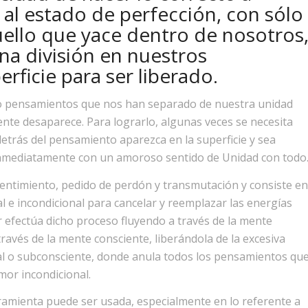
 al estado de perfección, con sólo
quello que yace dentro de nosotros
na división en nuestros
rficie para ser liberado.
do pensamientos que nos han separado de nuestra unidad
rente desaparece. Para lograrlo, algunas veces se necesita
 detrás del pensamiento aparezca en la superficie y sea
a inmediatamente con un amoroso sentido de Unidad con todo
entimiento, pedido de perdón y transmutación y consiste en
al e incondicional para cancelar y reemplazar las energías
 efectúa dicho proceso fluyendo a través de la mente
través de la mente consciente, liberándola de la excesiva
nal o subconsciente, donde anula todos los pensamientos qu
or incondicional.
ramienta puede ser usada, especialmente en lo referente a