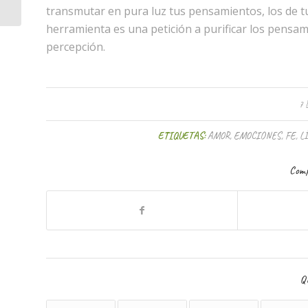
transmutar en pura luz tus pensamientos, los de tu
herramienta es una petición a purificar los pensam
percepción.
7 
ETIQUETAS:
AMOR
,
EMOCIONES
,
FE
,
L
Comp
Qu