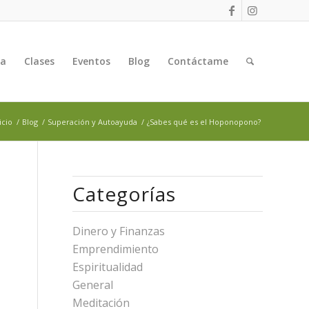
ga
Clases
Eventos
Blog
Contáctame
icio
/
Blog
/
Superación y Autoayuda
/
¿Sabes qué es el Hoponopono?
Categorías
Dinero y Finanzas
Emprendimiento
Espiritualidad
General
Meditación