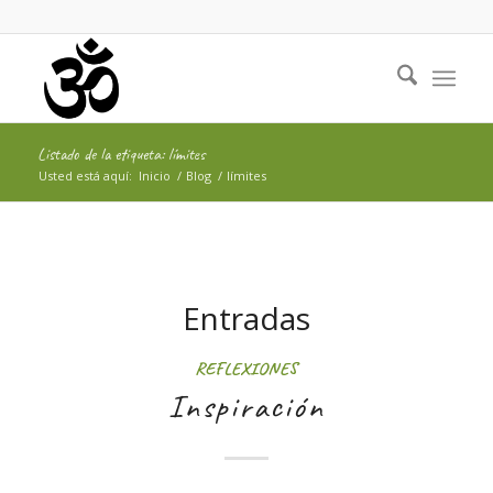
Listado de la etiqueta: límites
Usted está aquí:
Inicio
/
Blog
/
límites
Entradas
REFLEXIONES
Inspiración