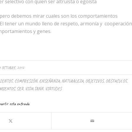
r selectivo con quien ser altruísta o egoísta
, pero debemos mirar cuales son los comportamientos
. El tener un mundo lleno de respeto, armonía y cooperación
mportamientos y genes.
1 OCTUBRE, 2012
IENTOS
,
COMPRESIÓN
,
ENSEÑANZA
,
NATURALEZA
,
OBJETIVOS
,
OBSTACULOS
,
MIENTOS
,
SER
,
VIDA SANA
,
VIRTUDES
artir esta entrada