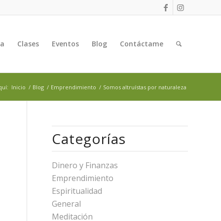
ga
Clases
Eventos
Blog
Contáctame
quí:
Inicio
/
Blog
/
Emprendimiento
/
Somos altruístas por naturaleza
Categorías
Dinero y Finanzas
Emprendimiento
Espiritualidad
General
Meditación