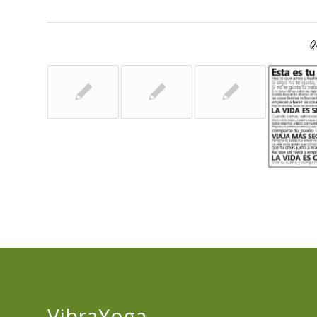
Qu
VibraYoga