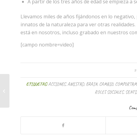
A partir de los tres años de edad se empieza a se
Llevamos miles de años fijándonos en lo negativo
innatos de la naturaleza para ver otras realidades
está en nosotros, incluso grabado en nuestros co
[campo nombre=video]
3
ETIQUETAS:
ACCIONES
,
AMISTAD
,
BRAIN
,
CAMBIO
,
COMPORTAM
Video conferencia del Dr. Alejandro
ROLES SOCIALES
,
SENTI
Junger
Comp