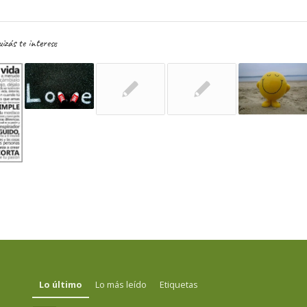
izás te interese
Lo último
Lo más leído
Etiquetas