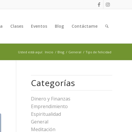
ga
Clases
Eventos
Blog
Contáctame
Usted está aquí:
Inicio
/
Blog
/
General
/
Tips de felicidad
Categorías
Dinero y Finanzas
Emprendimiento
Espiritualidad
General
Meditación