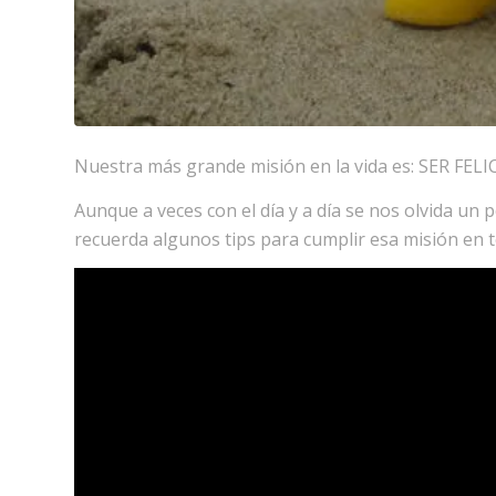
Nuestra más grande misión en la vida es: SER FELI
Aunque a veces con el día y a día se nos olvida u
recuerda algunos tips para cumplir esa misión en t