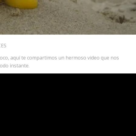
CES
n poco, aquí te compartimos un hermoso video que nos
odo instante.