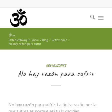
Blog
Usted está aquí:
Inicio
/
Blog
/
Reflexiones
/
No hay razón para sufrir
REFLEXIONES
No hay razón para sufrir
No hay razón para sufrir. La única razón por la
que sufres es porque así tú lo decides.