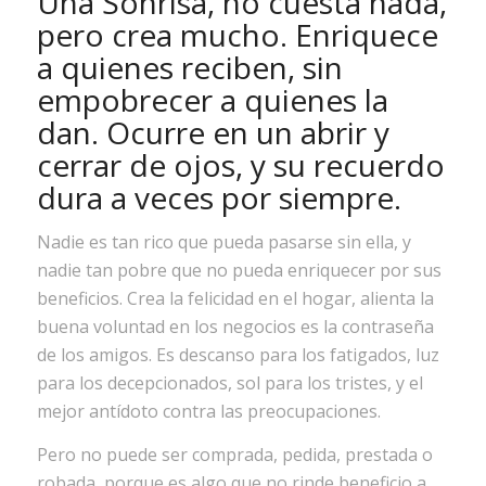
Una Sonrisa, no cuesta nada,
pero crea mucho. Enriquece
a quienes reciben, sin
empobrecer a quienes la
dan. Ocurre en un abrir y
cerrar de ojos, y su recuerdo
dura a veces por siempre.
Nadie es tan rico que pueda pasarse sin ella, y
nadie tan pobre que no pueda enriquecer por sus
beneficios. Crea la felicidad en el hogar, alienta la
buena voluntad en los negocios es la contraseña
de los amigos. Es descanso para los fatigados, luz
para los decepcionados, sol para los tristes, y el
mejor antídoto contra las preocupaciones.
Pero no puede ser comprada, pedida, prestada o
robada, porque es algo que no rinde beneficio a