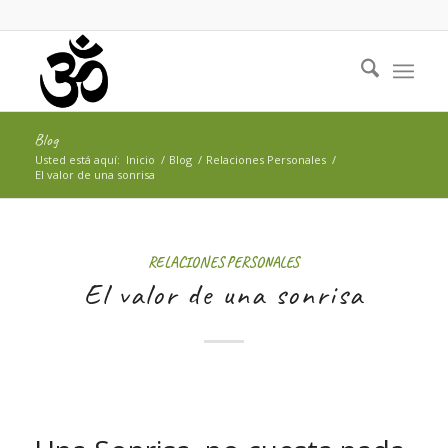
Blog
Usted está aquí:
Inicio
/
Blog
/
Relaciones Personales
/
El valor de una sonrisa
RELACIONES PERSONALES
El valor de una sonrisa