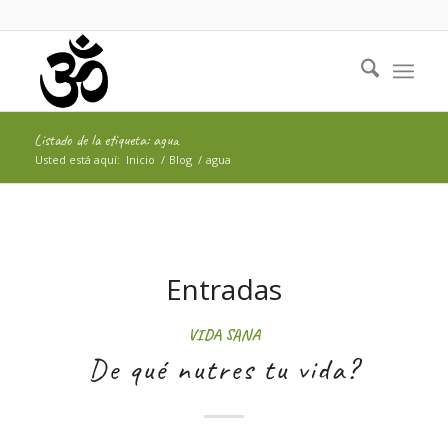
Listado de la etiqueta: agua
Usted está aquí:
Inicio
/
Blog
/
agua
Entradas
VIDA SANA
De qué nutres tu vida?