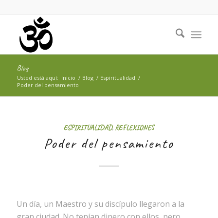
Blog
Usted está aquí:
Inicio
/
Blog
/
Espiritualidad
/
Poder del pensamiento
ESPIRITUALIDAD
,
REFLEXIONES
Poder del pensamiento
Un día, un Maestro y su discípulo llegaron a la
gran ciudad. No tenían dinero con ellos, pero