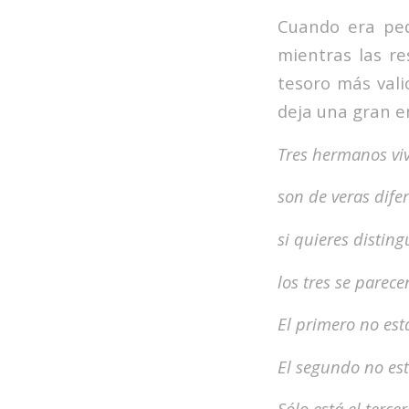
Cuando era peq
mientras las re
tesoro más vali
deja una gran e
Tres hermanos vi
son de veras difer
si quieres disting
los tres se parece
El primero no está
El segundo no está
Sólo está el terce