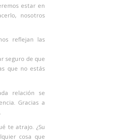
ueremos estar en
erlo, nosotros
os reflejan las
ar seguro de que
cas que no estás
da relación se
ncia. Gracias a
.
é te atrajo. ¿Su
alquier cosa que