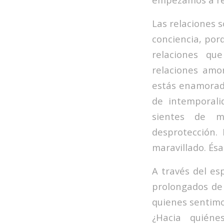
Las relaciones 
conciencia, por
relaciones qu
relaciones amor
estás enamorad
de intemporali
sientes de ma
desprotección.
maravillado. Ésa
A través del es
prolongados de
quienes sentimo
¿Hacia quiéne