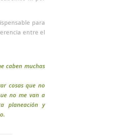
dispensable para
ferencia entre el
 me caben muchas
var cosas que no
 que no me van a
ta planeación y
o.