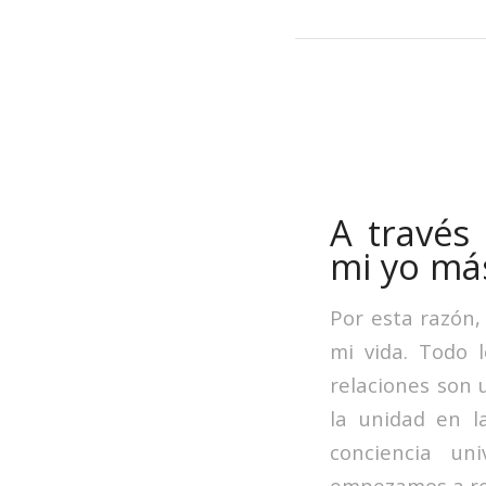
A través
mi yo más
Por esta razón,
mi vida. Todo 
relaciones son 
la unidad en l
conciencia un
empezamos a rec