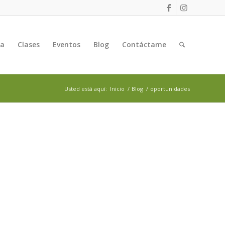
ga
Clases
Eventos
Blog
Contáctame
Usted está aquí:
Inicio
/
Blog
/
oportunidades