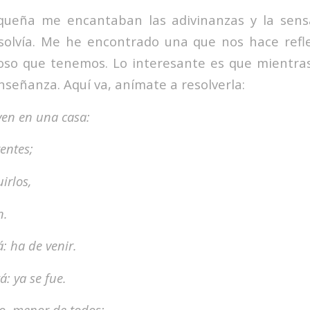
ueña me encantaban las adivinanzas y la sens
solvía. Me he encontrado una que nos hace refl
oso que tenemos. Lo interesante es que mientras
nseñanza. Aquí va, anímate a resolverla:
ven en una casa:
entes;
uirlos,
n.
: ha de venir.
: ya se fue.
ro, menor de todos;