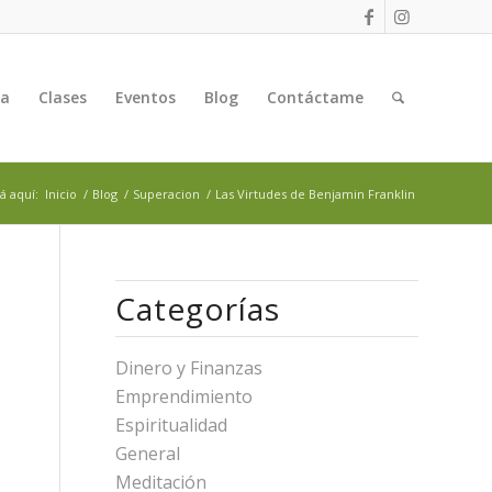
ga
Clases
Eventos
Blog
Contáctame
á aquí:
Inicio
/
Blog
/
Superacion
/
Las Virtudes de Benjamin Franklin
Categorías
Dinero y Finanzas
Emprendimiento
Espiritualidad
General
Meditación