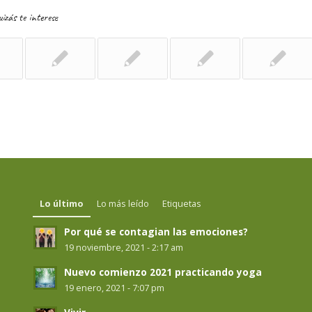
izás te interese
Lo último
Lo más leído
Etiquetas
Por qué se contagian las emociones?
19 noviembre, 2021 - 2:17 am
Nuevo comienzo 2021 practicando yoga
19 enero, 2021 - 7:07 pm