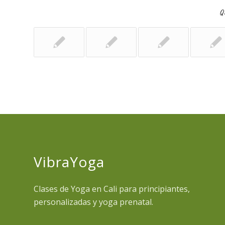
Qu
VibraYoga
Clases de Yoga en Cali para principiantes,
personalizadas y yoga prenatal.