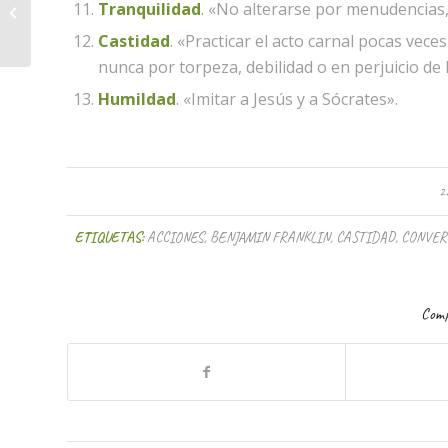
Tranquilidad
. «No alterarse por menudencias,
¿Que es ser proactivo?
Castidad
. «Practicar el acto carnal pocas vec
nunca por torpeza, debilidad o en perjuicio de 
Humildad
. «Imitar a Jesús y a Sócrates».
2
ETIQUETAS:
ACCIONES
,
BENJAMIN FRANKLIN
,
CASTIDAD
,
CONVER
Comp