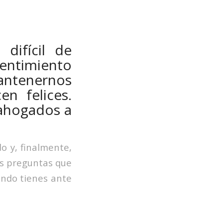
difícil de
sentimiento
antenernos
n felices.
 ahogados a
do y, finalmente,
es preguntas que
ando tienes ante