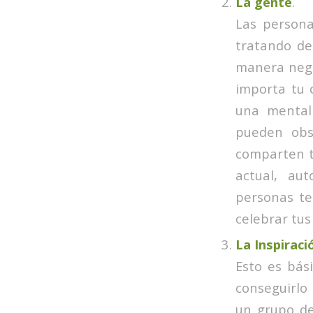
La gente
.
Las persona
tratando de
manera nega
importa tu 
una mentali
pueden obs
comparten tu
actual, au
personas te
celebrar tus
La Inspiraci
Esto es bás
conseguirlo 
un grupo de