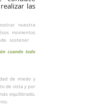
ealizar las
strar nuestra
. Esos momentos
nde. sostener
ión cuando todo
idad de miedo y
o de vista y por
 más equilibrado,
nto.