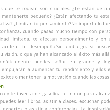
s que te rodean son cruciales. ¿Te están derr
 mantenerte pequeño? ¿Están afectando tu est
tiva? ¿Limitan tu pensamiento?No importa lo fue
confianza, cuando pasas mucho tiempo con pers
dad limitada, te afectan personalmente y en ú
taculizar tu desempeño.Sin embargo, si busca
 visión, o que ya han alcanzado el éxito más allá
tomáticamente puedes soñar en grande y log
 empujarán a aumentar tu rendimiento y ellos es
 éxitos o mantener la motivación cuando las cosas 
ón
.
ico y le inyecta de gasolina al motor para alcan
puedes leer libros, asistir a clases, escuchar pod
 expertos o asistir a conferencias. La inspiraci