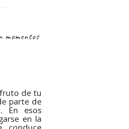
en momentos
fruto de tu
de parte de
c. En esos
arse en la
e conduce