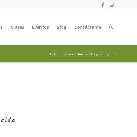
ga
Clases
Eventos
Blog
Contáctame
Usted está aquí:
Inicio
/
Blog
/
negocio
ocido