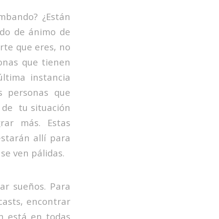
umbando? ¿Están
ado de ánimo de
rte que eres, no
onas que tienen
ltima instancia
s personas que
 de tu situación
rar más. Estas
tarán allí para
se ven pálidas.
zar sueños. Para
casts, encontrar
ón está en todas