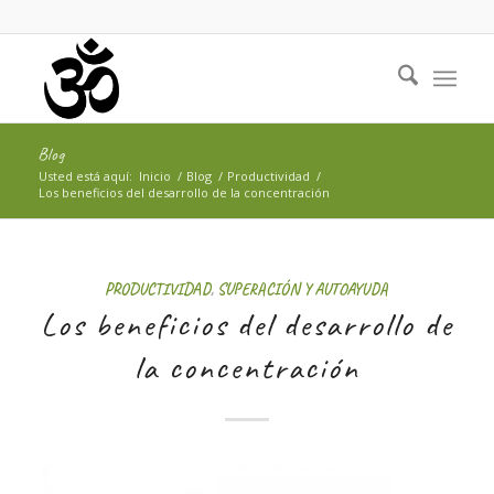
Blog
Usted está aquí:
Inicio
/
Blog
/
Productividad
/
Los beneficios del desarrollo de la concentración
PRODUCTIVIDAD
,
SUPERACIÓN Y AUTOAYUDA
Los beneficios del desarrollo de
la concentración