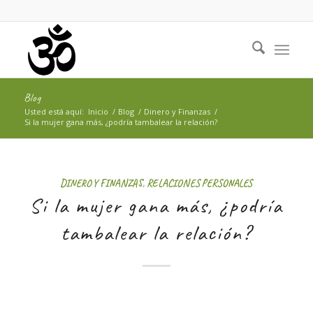
Blog
Usted está aquí:
Inicio
/
Blog
/
Dinero y Finanzas
/
Si la mujer gana más, ¿podría tambalear la relación?
DINERO Y FINANZAS
,
RELACIONES PERSONALES
Si la mujer gana más, ¿podría
tambalear la relación?