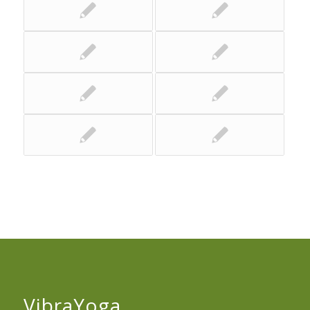
VibraYoga