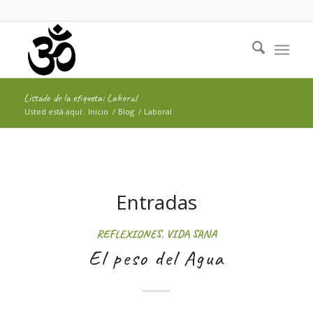
Listado de la etiqueta: Laboral
Usted está aquí:
Inicio
/
Blog
/
Laboral
Entradas
REFLEXIONES
,
VIDA SANA
El peso del Agua