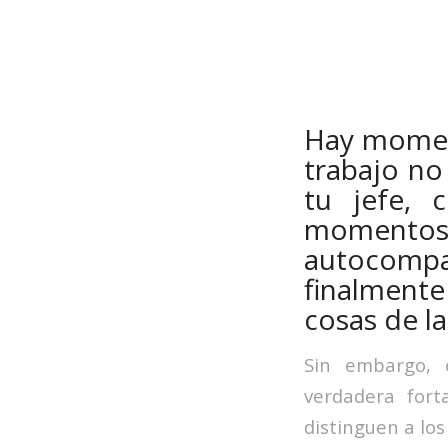
Hay moment
trabajo no
tu jefe, 
momentos 
autocompa
finalmente
cosas de l
Sin embargo,
verdadera fort
distinguen a lo