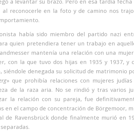
ó a levantar su brazo. Pero en esa tardía fecha 
al reconocerle en la foto y de camino nos trajo 
omportamiento.
onista había sido miembro del partido nazi ent
ara quien pretendiera tener un trabajo en aquellos
 Landmesser mantenía una relación con una mujer
ler, con la que tuvo dos hijas en 1935 y 1937, y 
, siéndole denegada su solicitud de matrimonio po
erg
» que prohibía relaciones con mujeres judías
za de la raza aria. No se rindió y tras varios ju
zar la relación con su pareja, fue definitivam
os en el campo de concentración de Börgemoor, m
 al de Ravensbrück donde finalmente murió en 19
 separadas.