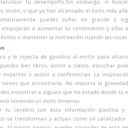
taculizar tu desempeño.Sin embargo, si busca
 visión, o que ya han alcanzado el éxito más allá
tomáticamente puedes soñar en grande y log
 empujarán a aumentar tu rendimiento y ellos es
 éxitos o mantener la motivación cuando las cosas 
ón
.
ico y le inyecta de gasolina al motor para alcan
puedes leer libros, asistir a clases, escuchar pod
 expertos o asistir a conferencias. La inspiraci
o tienes que encontrarla. No importa la gravedad
des encontrar a alguien que ha estado donde tú e
minó teniendo un éxito inmenso.
r tu cerebro con esta información positiva y 
s se transforman y actúan como un catalizador p
as. Al mismo tiempo, puedes aprender de esta ge