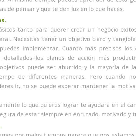
s de pensar y que te den luz en lo que haces.
os.
ásicos tanto para querer crear un negocio exito
ral. Necesitas tener un objetivo claro y tangible
puedes implementar. Cuanto más precisos los o
detallados los planes de acción más producti
s objetivos puede ser aburrido y la mayoría de l
iempo de diferentes maneras. Pero cuando n
uieres ir, no se puede esperar mantener la motiv
amente lo que quieres lograr te ayudará en el cam
egura de estar siempre en enrutado, motivado y t
.
mos por malos tiempos parece que nos estamos