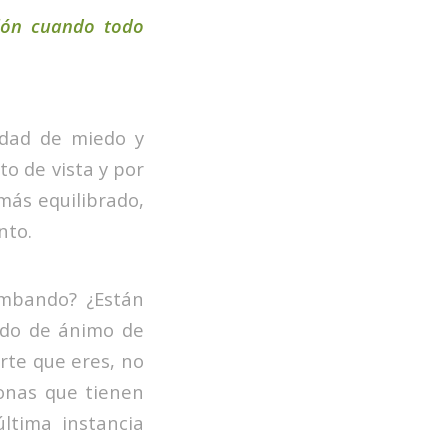
ión cuando todo
idad de miedo y
o de vista y por
 más equilibrado,
nto.
umbando? ¿Están
ado de ánimo de
rte que eres, no
onas que tienen
ltima instancia