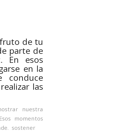
fruto de tu
de parte de
c. En esos
arse en la
e conduce
ealizar las
strar nuestra
. Esos momentos
nde. sostener