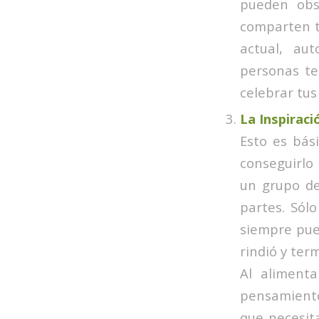
pueden obs
comparten tu
actual, au
personas te
celebrar tus
La Inspiraci
Esto es bás
conseguirlo 
un grupo de
partes. Sól
siempre pue
rindió y ter
Al alimenta
pensamiento
que necesit