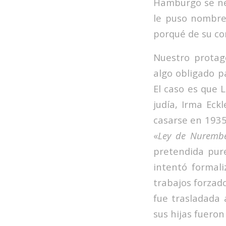
Hamburgo se neg
le puso nombre 
porqué de su c
Nuestro protag
algo obligado p
El caso es que
judía, Irma Eck
casarse en 1935
«
Ley de Nuremb
pretendida pure
intentó formali
trabajos forzad
fue trasladada
sus hijas fueron