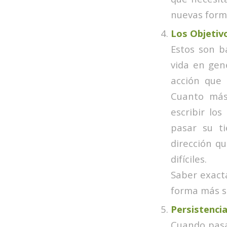
nuevas forma
Los Objetiv
Estos son b
vida en gene
acción que 
Cuanto más 
escribir lo
pasar su t
dirección q
difíciles.
Saber exact
forma más s
Persistencia
Cuando pasa