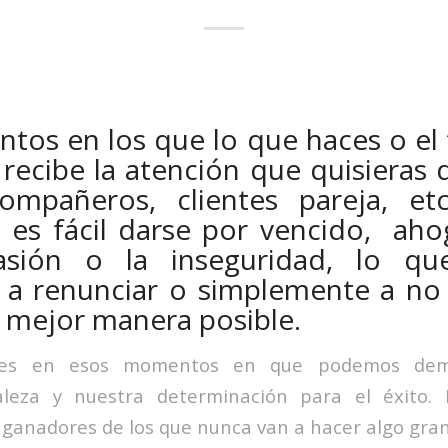
os en los que lo que haces o el 
 recibe la atención que quisieras 
compañeros, clientes pareja, et
es fácil darse por vencido, ahog
sión o la inseguridad, lo qu
 a renunciar o simplemente a no r
a mejor manera posible.
 es en esos momentos en que podemos demo
aleza y nuestra determinación para el éxito
s ganadores de los que nunca van a hacer algo gra