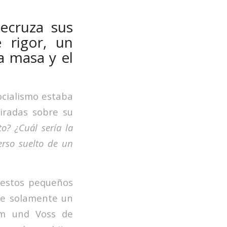
ecruza sus
 rigor, un
a masa y el
socialismo estaba
iradas sobre su
o? ¿Cuál sería la
erso suelto de un
gestos pequeños
ue solamente un
hm und Voss de