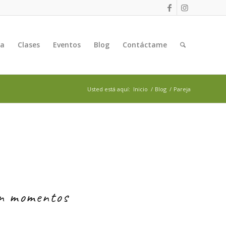
ga
Clases
Eventos
Blog
Contáctame
Usted está aquí:
Inicio
/
Blog
/
Pareja
en momentos