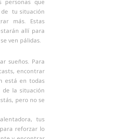
s personas que
 de tu situación
rar más. Estas
tarán allí para
se ven pálidas.
zar sueños. Para
casts, encontrar
ón está en todas
 de la situación
stás, pero no se
alentadora, tus
ara reforzar lo
nte y encontrar